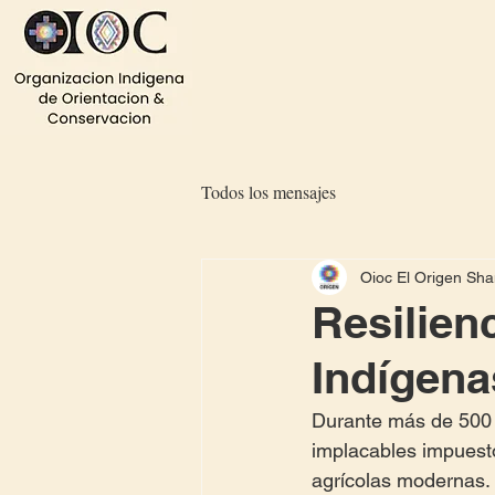
Todos los mensajes
Oioc El Origen Sh
Resilien
Indígen
Durante más de 500 
implacables impuestos
agrícolas modernas.