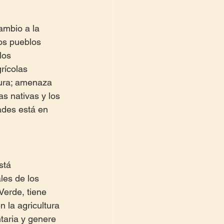
mbio a la 
os pueblos 
los 
rícolas 
tura; amenaza 
s nativas y los 
ades está en 
stá 
les de los 
erde, tiene 
 la agricultura 
taria y genere 