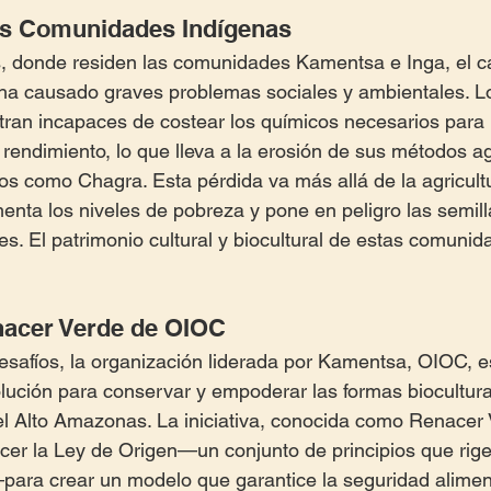
las Comunidades Indígenas
, donde residen las comunidades Kamentsa e Inga, el ca
 ha causado graves problemas sociales y ambientales. L
ran incapaces de costear los químicos necesarios para 
 rendimiento, lo que lleva a la erosión de sus métodos ag
os como Chagra. Esta pérdida va más allá de la agricul
enta los niveles de pobreza y pone en peligro las semilla
es. El patrimonio cultural y biocultural de estas comunid
enacer Verde de OIOC
safíos, la organización liderada por Kamentsa, OIOC, e
ción para conservar y empoderar las formas biocultura
l Alto Amazonas. La iniciativa, conocida como Renacer V
ecer la Ley de Origen—un conjunto de principios que rigen
a—para crear un modelo que garantice la seguridad alimen