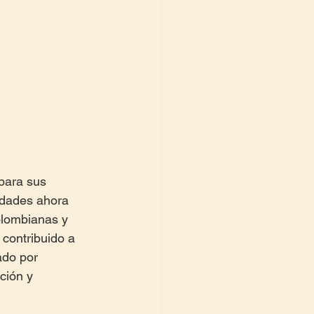
para sus 
idades ahora 
olombianas y 
contribuido a 
ado por 
ción y 