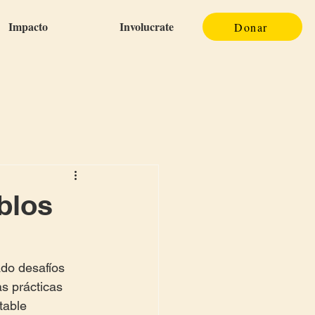
Impacto
Involucrate
Donar
blos
do desafíos 
as prácticas 
table 