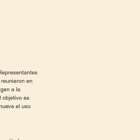
 Representantes 
reunieron en 
igen a la 
 objetivo es 
mueva el uso 