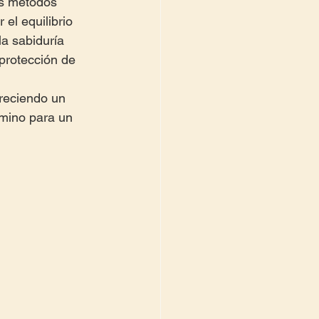
os métodos 
el equilibrio 
a sabiduría 
protección de 
reciendo un 
mino para un 